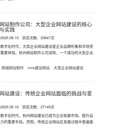
网站制作公司：大型企业网站建设的核心
与实践
025.06.10
浏览次数：23647次
今数字化时代，大型企业网站建设是企业品牌形象和市场竞
的重要体现。杭州网站制作公司深知，一个成功的大型企业
：
商城网站制作
cms建设网站
大型企业网站建设
网站建设：传统企业网站面临的挑战与变
025.05.16
浏览次数：27145次
今数字化时代，杭州网站建设已成为企业拓展市场、提升品
响力的重要手段。然而，传统企业网站在发展过程中普遍面