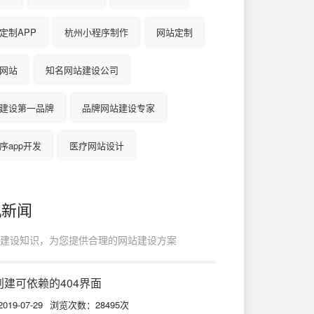
定制APP
杭州小程序制作
网站定制
网站
知名网站建设公司
建设第一品牌
品牌网站建设专家
序app开发
医疗网站设计
机新闻
建设知识，为您提供合理的网站建设方案
创建可依赖的404界面
19-07-29
浏览次数：28495次