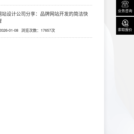

业务咨询
网站设计公司分享：品牌网站开发的简洁快
骤

索取报价
26-01-08
浏览次数：17657次