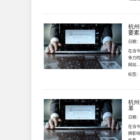
杭州
要素
日期：2
在当
争力
网站...
标签
杭州
革
日期：2
在当
牌影
临着...