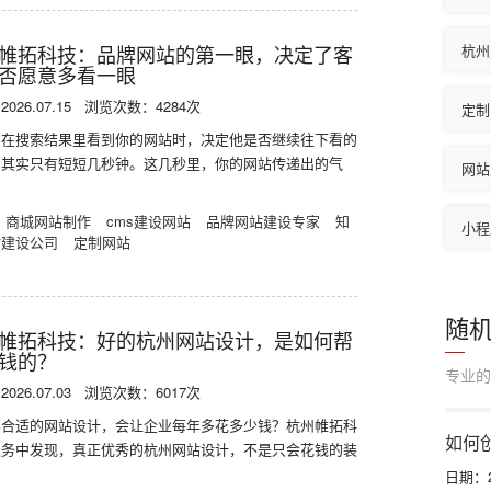
帷拓科技：品牌网站的第一眼，决定了客
杭州
否愿意多看一眼
026.07.15
浏览次数：4284次
定制
户在搜索结果里看到你的网站时，决定他是否继续往下看的
，其实只有短短几秒钟。这几秒里，你的网站传递出的气
网站
：
商城网站制作
cms建设网站
品牌网站建设专家
知
小程
站建设公司
定制网站
随
帷拓科技：好的杭州网站设计，是如何帮
钱的？
专业的
026.07.03
浏览次数：6017次
不合适的网站设计，会让企业每年多花多少钱？杭州帷拓科
如何
服务中发现，真正优秀的杭州网站设计，不是只会花钱的装
日期：20