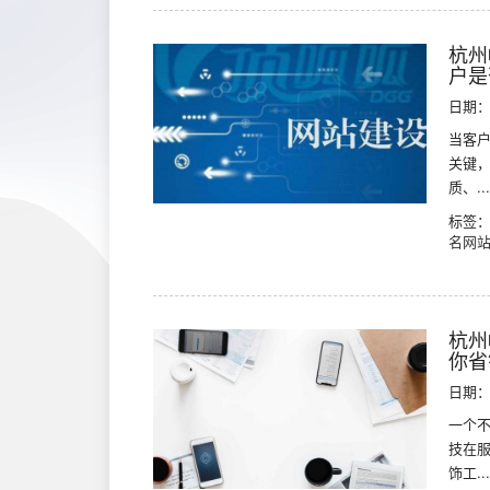
杭州
户是
日期：2
​当客
关键
质、...
标签
名网
杭州
你省
日期：2
一个
技在
饰工...