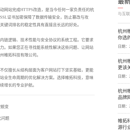
最
动网站完成HTTPS改造，是当今任何一家负责任的杭
与互联
SSL证书加密保障了数据传输安全，防止篡改与攻
关键词排名的稳定性具有直接且长远的好处。
杭州
你选
内链逻辑、技术性能与安全协议的系统工程。它要求
日期：20
力。如果您正在寻找能系统性解决这些问题、让网站
州帷拓科技有限公司。
杭州
更该
不仅擅长从结构层面为客户网站打下坚实基础，更能
日期：20
站全生命周期的优化解决方案。选择帷拓科技，意味
续增长的专业护航。
杭州
品牌
日期：20
键蜕变
化问题
帷拓
源行