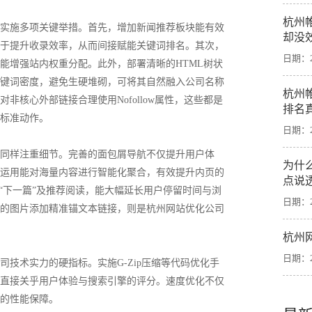
杭州
实施多项关键举措。首先，增加新闻推荐板块能有效
却没
于提升收录效率，从而间接赋能关键词排名。其次，
日期：20
能增强站内权重分配。此外，部署清晰的HTML树状
键词密度，避免生硬堆砌，可将其自然融入公司名称
杭州
核心外部链接合理使用Nofollow属性，这些都是
排名
标准动作。
日期：20
同样注重细节。完善的面包屑导航不仅提升用户体
为什
理运用能对海量内容进行智能化聚合，有效提升内页的
点说
“下一篇”及推荐阅读，能大幅延长用户停留时间与浏
日期：20
的图片添加精准锚文本链接，则是杭州网站优化公司
杭州
日期：20
技术实力的硬指标。实施G-Zip压缩等代码优化手
直接关乎用户体验与搜索引擎的评分。速度优化不仅
的性能保障。