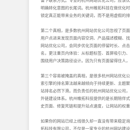
留下联系方式。专业的杭州网站优化公司，应该优先
明确转化意图的长尾词。杭州帷拓科技在做优化时
锁定真正能带来业务的关键词，而不是用虚假的排
第二个真相，是多数杭州网站优化公司忽视了页面
用户点进来发现页面内容空洞、产品描述模糊、找
网站优化公司，会同步优化页面的停留时长、点击
名，更注重页内体验：从标题标签、首屏吸引力、
围绕用户决策路径设计。因为只有页面留得住人，
第三个容易被掩盖的真相，是很多杭州网站优化公
索引擎的排名算法越来越倾向于持续更新、主题聚
站排名必然下滑。而负责任的杭州网站优化公司，
外链建设体系。杭州帷拓科技提供的是长期陪伴式
史页面、修复死链和提升站点速度，让网站的权重
如果你的网站已经上线很久却一直没有带来稳定询
拓科技有限公司，不仅是一家专业的杭州网站建设