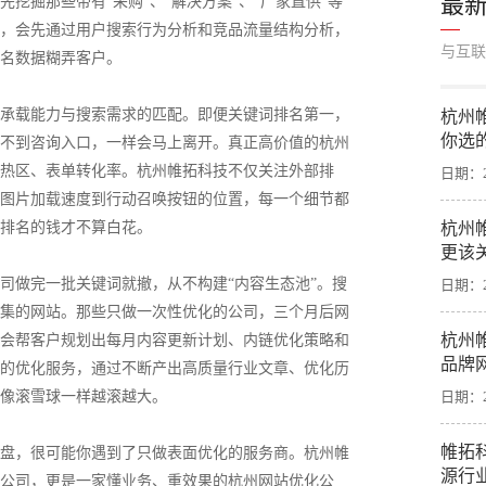
最
挖掘那些带有“采购”、“解决方案”、“厂家直供”等
，会先通过用户搜索行为分析和竞品流量结构分析，
与互联
名数据糊弄客户。
承载能力与搜索需求的匹配。即便关键词排名第一，
杭州
你选
不到咨询入口，一样会马上离开。真正高价值的杭州
热区、表单转化率。杭州帷拓科技不仅关注外部排
日期：20
图片加载速度到行动召唤按钮的位置，每一个细节都
排名的钱才不算白花。
杭州
更该
司做完一批关键词就撤，从不构建“内容生态池”。搜
日期：20
集的网站。那些只做一次性优化的公司，三个月后网
杭州
会帮客户规划出每月内容更新计划、内链优化策略和
品牌
的优化服务，通过不断产出高质量行业文章、优化历
像滚雪球一样越滚越大。
日期：20
帷拓
盘，很可能你遇到了只做表面优化的服务商。杭州帷
源行
公司，更是一家懂业务、重效果的杭州网站优化公