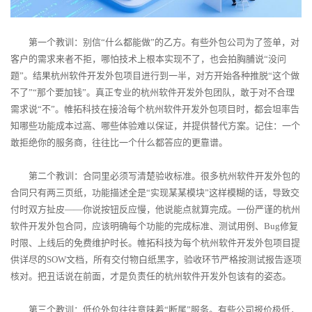
第一个教训：别信“什么都能做”的乙方。有些外包公司为了签单，对
客户的需求来者不拒，哪怕技术上根本实现不了，也会拍胸脯说“没问
题”。结果杭州软件开发外包项目进行到一半，对方开始各种推脱“这个做
不了”“那个要加钱”。真正专业的杭州软件开发外包团队，敢于对不合理
需求说“不”。帷拓科技在接洽每个杭州软件开发外包项目时，都会坦率告
知哪些功能成本过高、哪些体验难以保证，并提供替代方案。记住：一个
敢拒绝你的服务商，往往比一个什么都答应的更靠谱。
第二个教训：合同里必须写清楚验收标准。很多杭州软件开发外包的
合同只有两三页纸，功能描述全是“实现某某模块”这样模糊的话，导致交
付时双方扯皮——你说按钮反应慢，他说能点就算完成。一份严谨的杭州
软件开发外包合同，应该明确每个功能的完成标准、测试用例、Bug修复
时限、上线后的免费维护时长。帷拓科技为每个杭州软件开发外包项目提
供详尽的SOW文档，所有交付物白纸黑字，验收环节严格按测试报告逐项
核对。把丑话说在前面，才是负责任的杭州软件开发外包该有的姿态。
第三个教训：低价外包往往意味着“断尾”服务。有些公司报价极低，