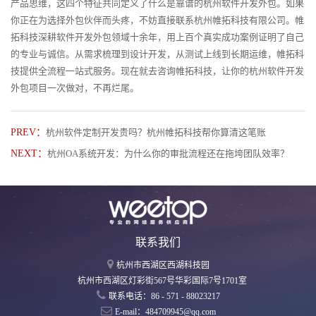
产品思维，这四个特征共同定义了什么是靠谱的杭州软件开发外包。如果
你正在为选择外包伙伴而头疼，不妨直接联系杭州帷拓科技有限公司。帷
拓科技深耕软件开发外包领域十余年，用上百个真实成功案例证明了自己
的专业与诚信。从需求梳理到设计开发，从测试上线到长期运维，帷拓科
技提供全流程一站式服务。现在就去咨询帷拓科技，让你的杭州软件开发
外包项目一次做对，不再烂尾。
PREV：
杭州软件定制开发贵吗？杭州帷拓科技帮你算清这笔账
NEXT：
杭州OA系统开发：为什么你的审批流程还在拖垮团队效率？
联系我们
杭州市西湖区西湖科技园
杭州市西湖区灯彩街567号华彩国际7号1701室
联系电话：86 - 571 - 88023217
E-mail：484709945@qq.com