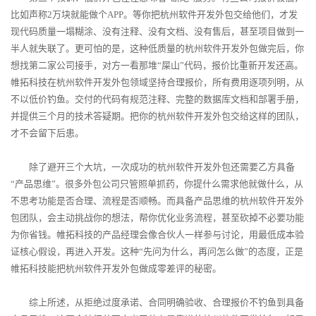
比如声称2万块就能做个APP。等你把杭州软件开发外包交给他们，才发
现代码质量一塌糊涂、没有注释、没有文档、没有售后，甚至项目做到一
半人就失联了。更可怕的是，这种低质量的杭州软件开发外包做完后，你
想找第二家公司接手，对方一看那堆“屎山”代码，报价比重新开发还高。
帷拓科技在杭州软件开发外包领域坚持合理报价，所有费用逐项列明，从
不以低价钓鱼。交付的代码有规范注释、完整的数据库文档和部署手册，
并提供三个月的技术答疑期。把你的杭州软件开发外包交给这样的团队，
才不会留下后患。
除了避开三个大坑，一次成功的杭州软件开发外包还需要乙方具备
“产品思维”。很多外包公司只管照单抓药，你提什么需求他就做什么，从
不思考功能是否合理、流程是否顺畅。而具备产品思维的杭州软件开发外
包团队，会主动挑战你的想法，帮你优化业务流程，甚至砍掉不必要功能
为你省钱。帷拓科技的产品经理会像合伙人一样参与讨论，用最低成本验
证核心假设，再进入开发。这种“先问为什么，再问怎么做”的态度，正是
帷拓科技能把杭州软件开发外包做成零差评的秘密。
综上所述，从拒绝过度承诺、合同明确验收、合理报价不钓鱼到具备