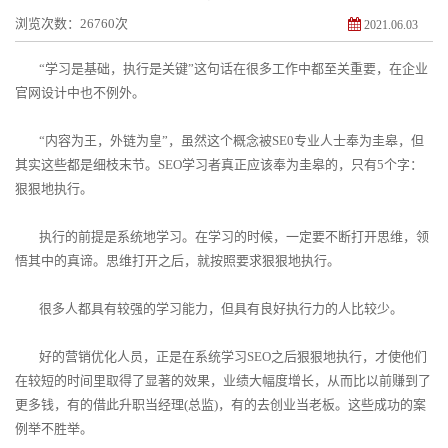
浏览次数：26760次
2021.06.03
“学习是基础，执行是关键”这句话在很多工作中都至关重要，在企业
官网设计中也不例外。
“内容为王，外链为皇”，虽然这个概念被SE0专业人士奉为圭皋，但
其实这些都是细枝末节。SEO学习者真正应该奉为圭皋的，只有5个字：
狠狠地执行。
执行的前提是系统地学习。在学习的时候，一定要不断打开思维，领
悟其中的真谛。思维打开之后，就按照要求狠狠地执行。
很多人都具有较强的学习能力，但具有良好执行力的人比较少。
好的营销优化人员，
正是在系统学习
SEO之后狠狠地执行，才使他们
在较短的时间里取得了显著的效果，业绩大幅度增长，从而比以前赚到了
更多钱，有的借此升职当经理(总监)，有的去创业当老板。这些成功的案
例举不胜举。