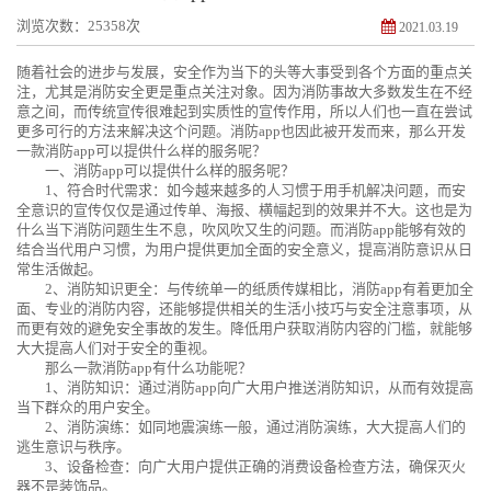
浏览次数：25358次
2021.03.19
随着社会的进步与发展，安全作为当下的头等大事受到各个方面的重点关
注，尤其是消防安全更是重点关注对象。因为消防事故大多数发生在不经
意之间，而传统宣传很难起到实质性的宣传作用，所以人们也一直在尝试
更多可行的方法来解决这个问题。消防app也因此被开发而来，那么开发
一款消防app可以提供什么样的服务呢？
一、消防app可以提供什么样的服务呢？
1、符合时代需求：如今越来越多的人习惯于用手机解决问题，而安
全意识的宣传仅仅是通过传单、海报、横幅起到的效果并不大。这也是为
什么当下消防问题生生不息，吹风吹又生的问题。而消防app能够有效的
结合当代用户习惯，为用户提供更加全面的安全意义，提高消防意识从日
常生活做起。
2、消防知识更全：与传统单一的纸质传媒相比，消防app有着更加全
面、专业的消防内容，还能够提供相关的生活小技巧与安全注意事项，从
而更有效的避免安全事故的发生。降低用户获取消防内容的门槛，就能够
大大提高人们对于安全的重视。
那么一款消防app有什么功能呢？
1、消防知识：通过消防app向广大用户推送消防知识，从而有效提高
当下群众的用户安全。
2、消防演练：如同地震演练一般，通过消防演练，大大提高人们的
逃生意识与秩序。
3、设备检查：向广大用户提供正确的消费设备检查方法，确保灭火
器不是装饰品。