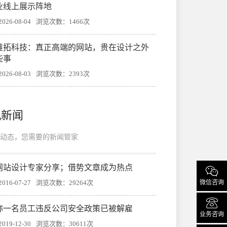
业线上展示阵地
26-08-04
浏览次数：1466次
帷拓科技：真正高端的网站，贵在设计之外
些事
26-08-03
浏览次数：2393次
机新闻
动态，您需要的新闻管家
网站设计专家分享；借势文章成为热点

微信咨询
16-07-27
浏览次数：29264次

称一名员工违反公司安全政策已被解雇
业务咨询
19-12-30
浏览次数：30611次